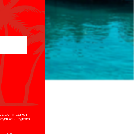
iruj się.
udziałem naszych
pszych wakacyjnych