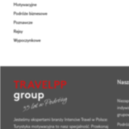
Motywacyjne
Podróże biznesowe
Poznawcze
Rejsy
Wypoczynkowe
Nasz
Niezap
indywi
grupo
Jesteśmy ekspertami branży Intencive Travel w Polsce:
Podróż
Turystyka motywacyjna to nasz specjalność. Przekonaj