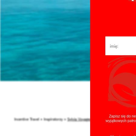
poznali,
Zapisz się do n
Incentive Travel
»
Inspiratorzy
»
Sylvia Voyages by Sylvia Zysk / IZRAEL
wyjątkowych patro