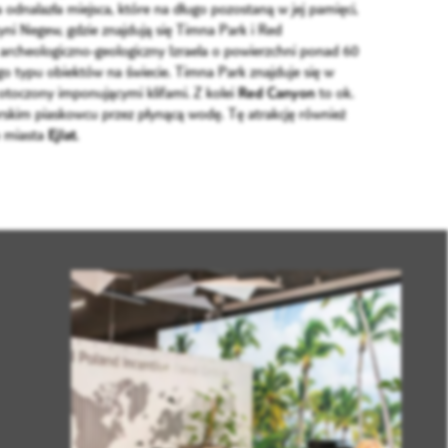
odnalazła miejsca, które na długo pozostaną w jej pamięci,
tyni Negew, gdzie znajdują się Timna Park i Red
rcheologiczno-geologiczny Izraela o powierzchni ponad 60
go typu obiektów na świecie. Timna Park znajduje się w
 otoczony imponującymi klifami. Z kolei
Red Canyon
to ok.
skim piaskowcu przez płynącą wodę. Tę atrakcję również
o miasta
Ejlat
.