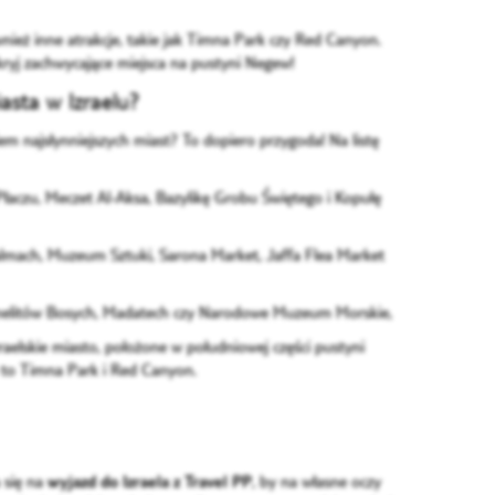
ównież inne atrakcje, takie jak Timna Park czy Red Canyon.
dkryj zachwycające miejsca na pustyni Negew!
iasta w Izraelu?
iem najsłynniejszych miast? To dopiero przygoda! Na listę
Płaczu, Meczet Al-Aksa, Bazylikę Grobu Świętego i Kopułę
mach, Muzeum Sztuki, Sarona Market, Jaffa Flea Market
rmelitów Bosych, Madatech czy Narodowe Muzeum Morskie,
raelskie miasto, położone w południowej części pustyni
e to Timna Park i Red Canyon.
 się na
wyjazd do Izraela z Travel PP
, by na własne oczy