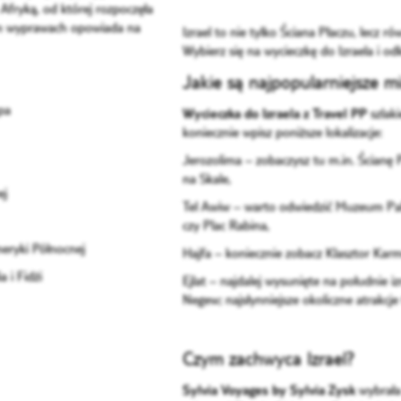
Afryką, od której rozpoczęła
im wyprawach opowiada na
Izrael to nie tylko Ściana Płaczu, lecz r
Wybierz się na wycieczkę do Izraela i o
Jakie są najpopularniejsze m
pa
Wycieczka do Izraela z Travel PP
szlak
koniecznie wpisz poniższe lokalizacje:
Jerozolima
– zobaczysz tu m.in. Ścianę 
na Skale,
ej
Tel Awiw
– warto odwiedzić Muzeum Pal
czy Plac Rabina,
meryki Północnej
Hajfa – koniecznie zobacz Klasztor Ka
 i Fidżi
Ejlat
– najdalej wysunięte na południe iz
Negew; najsłynniejsze okoliczne atrakcj
Czym zachwyca Izrael?
Sylvia Voyages by Sylvia Zysk
wybrała