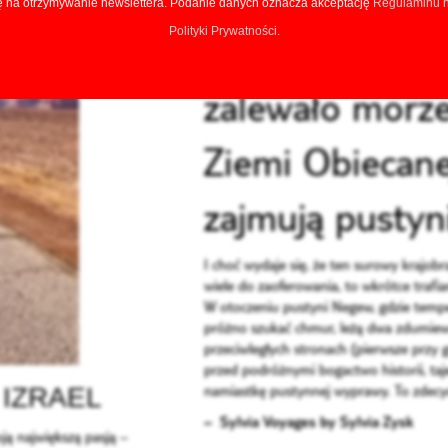
na otrzymywanie newslettera. Podanie danych oznacza akceptację
Regulaminu n
Polityki Prywatności.
"Tysiące lat te
zalewało morze
Ziemi Obiecan
zajmują pustyn
I choć wydaje się, że ten surowy krajob
wiele do zaoferowania, to wkrótce trafi
W otoczeniu pustyni Negew, gdzie tempe
próżno szukać chmur, leżą dwa zdumiew
przeciwległych stronach (pierwsze przy 
przed podróżnymi bogactwo historii, ta
/ IZRAEL
namiastkę pustynnej wyprawy. To zdecyd
– Sylvia Voyages by Sylvia Zysk
ją największą pasją –