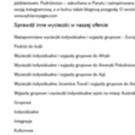
jeździectwem. Podróżniczo – zakochana w Paryżu i zainspirowana 
swoją instagramową, a w końcu także blogową przygodę. O swo
www.sylviavoyages.com
Sprawdź inne wycieczki w naszej ofercie:
Niezapomniane wycieczki indywidualne i wyjazdy grupowe – Euro
Podróż do Indii
Wycieczki indywidualne i wyjazdy grupowe do Afryki
Wycieczki indywidualne i wyjazdy grupowe do Ameryki Południow
Wycieczki indywidualne i wyjazdy grupowe do Azji
Wycieczki indywidualne, Incentive Travel i wyjazdy grupowe do A
Wyjazdy grupowe i wycieczki indywidualne szyte na miarę: Australia
Grupowe
Indywidualne
Integracje
Kulturowe