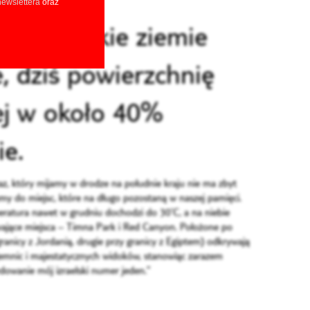
ewslettera
oraz
mu izraelskie ziemie
, dziś powierzchnię
ej w około 40%
ie.
raz, który mijamy w drodze na południe kraju nie ma zbyt
amy do miejsc, które na długo pozostaną w naszej pamięci.
ratura nawet w grudniu dochodzi do 30’C, a na niebie
ające miejsca – Timna Park i Red Canyon. Położone po
granicy z Jordanią, drugie przy granicy z Egiptem) odkrywają
jemnic i majestatycznych widoków, stanowiąc zarazem
owanie mój izraelski numer jeden.”