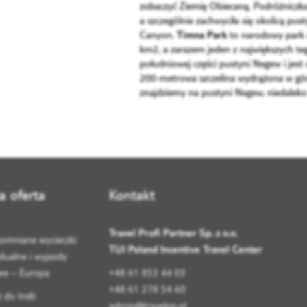
zobaczyć Ziemię Obiecaną. Podróżniczka 
a szczególnie zachwyciła się okolicą pus
Canyon.
Timna Park
to narodowy park a
km2, a zarazem jeden z największych te
południowej części pustyni Negew i jest
200-metrowa szczelina wydrążona w gór
znajdziemy na pustyni Negew, niedalek
a oferta
Kontakt
Travel Profi Partner Sp. z o.o.
omniane wycieczki
TUI Poland Incentive Travel Center
dualne i wyjazdy
we – Europa
+48 61 853 44 03
+48 61 278 54 60
 do Indii
admin@travelpp.pl