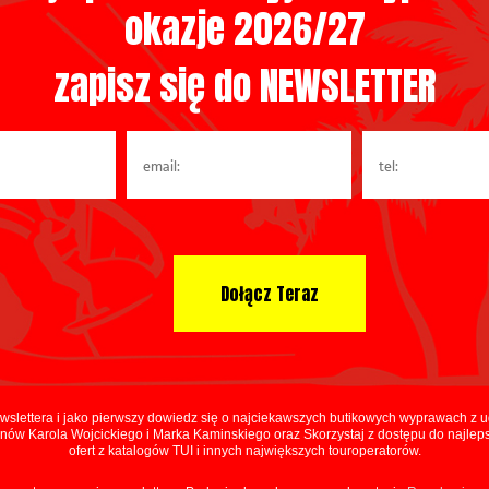
 doświadczeniach, jakie wynieśli ze swoich podróży, obejrzyj ich zdjęcia, zainsp
okazje 2026/27
zapisz się do NEWSLETTER
ewslettera i jako pierwszy dowiedz się o najciekawszych butikowych wyprawach z 
nów Karola Wojcickiego i Marka Kaminskiego oraz Skorzystaj z dostępu do najle
ofert z katalogów TUI i innych największych touroperatorów.