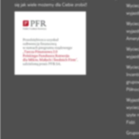
się jak wiele możemy dla Ciebie zrobić!
Wyciec
wyjazd
Wyciec
wyjaz
Ameryk
Wyciec
wyjazd
Wyciec
Incenti
grupo
Północ
Wyjazd
wyciec
szyte n
Fidżi
Grupo