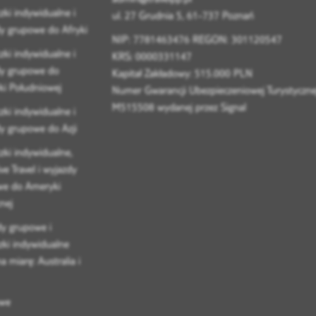
zki indywidualne i
ul. 27 Grudnia 5, 61-737 Poznań
y grupowe do Afryki
NIP: 7781463476 REGON: 301120547
zki indywidualne i
KRS: 0000331147
dy grupowe do
Kapitał Zakładowy: 515.000 PLN
i Południowej
Numer Gwarancji Ubezpieczeniowej Turystyczne
M515508 wydanej przez Signal
zki indywidualne i
y grupowe do Azji
zki indywidualne,
ve Travel i wyjazdy
we do Ameryki
nej
y grupowe i
zki indywidualne
a miarę: Australia i
we